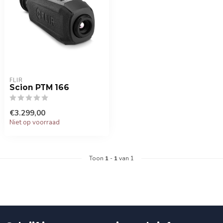
FLIR
Scion PTM 166
€3.299,00
Niet op voorraad
Toon
1
-
1
van 1