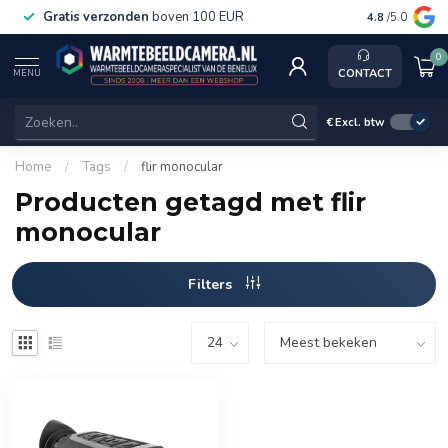
Gratis verzonden
boven 100 EUR
Service, k
4.8
/5.0
0
CONTACT
MENU
€
Excl. btw
Home
/
Tags
/
flir monocular
Producten getagd met flir
monocular
Filters