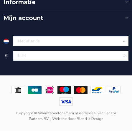
Informatie
Mijn account
€
Copyright © Warmtebeeldcamera.nl onderdeel van
Sensor
Partners BV.
| Website door
Blend-it Design