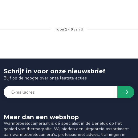
Toon
1
-
0
van 0
Schrijf in voor onze nieuwsbrief
Blijf op de hoogte over onze laatste acties
Meer dan een webshop
Warmtebeeldcamera.nl is dé specialist in de Benelux op het
gebied van thermografie. Wij bieden een uitgebreid assortiment
aan warmtebeeldcamera’s, professioneel advies, trainingen in