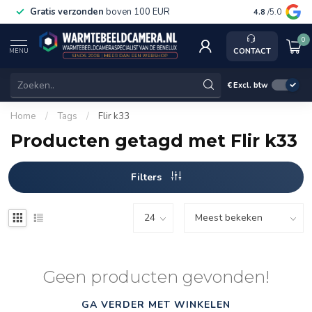
Gratis verzonden
boven 100 EUR
Service, ka
4.8
/5.0
0
CONTACT
MENU
€
Excl. btw
Home
/
Tags
/
Flir k33
Producten getagd met Flir k33
Filters
Geen producten gevonden!
GA VERDER MET WINKELEN