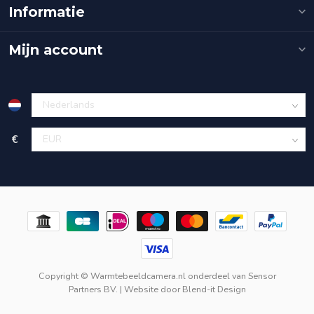
Informatie
Mijn account
€
Copyright © Warmtebeeldcamera.nl onderdeel van
Sensor
Partners BV.
| Website door
Blend-it Design