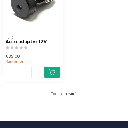
FLIR
Auto adapter 12V
€39,00
Backorder
Toon
1
-
1
van 1