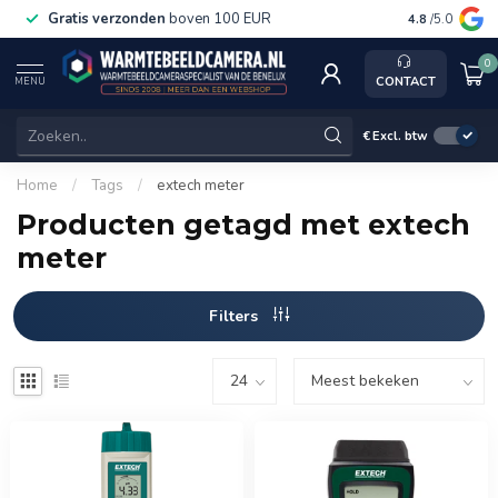
Gratis verzonden
boven 100 EUR
Service, k
4.8
/5.0
0
CONTACT
MENU
€
Excl. btw
Home
/
Tags
/
extech meter
Producten getagd met extech
meter
Filters