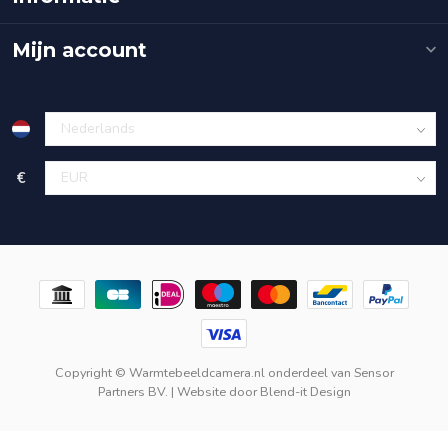
Mijn account
€
Copyright © Warmtebeeldcamera.nl onderdeel van
Sensor
Partners BV.
| Website door
Blend-it Design