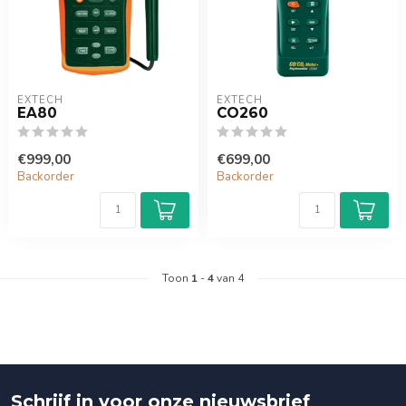
EXTECH
EXTECH
EA80
CO260
€999,00
€699,00
Backorder
Backorder
Toon
1
-
4
van 4
Schrijf in voor onze nieuwsbrief