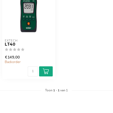
EXTECH
LT40
€149,00
Backorder
Toon
1
-
1
van 1