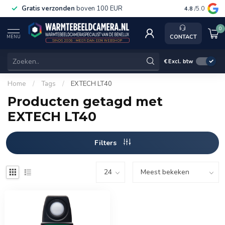
Gratis verzonden
boven 100 EUR
Service, k
4.8
/5.0
0
CONTACT
MENU
€
Excl. btw
Home
/
Tags
/
EXTECH LT40
Producten getagd met
EXTECH LT40
Filters