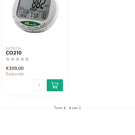
EXTECH
CO210
€309,00
Backorder
Toon
1
-
1
van 1