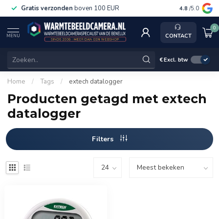
Gratis verzonden
boven 100 EUR
Service, k
4.8
/5.0
0
CONTACT
MENU
€
Excl. btw
Home
/
Tags
/
extech datalogger
Producten getagd met extech
datalogger
Filters