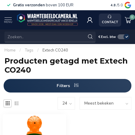
Gratis verzonden
boven 100 EUR
Service, k
4.8
/5.0
0
CONTACT
MENU
€
Excl. btw
Home
/
Tags
/
Extech CO240
Producten getagd met Extech
CO240
Filters