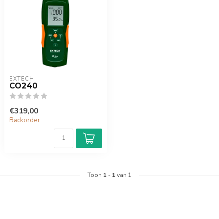
EXTECH
CO240
€319,00
Backorder
Toon
1
-
1
van 1