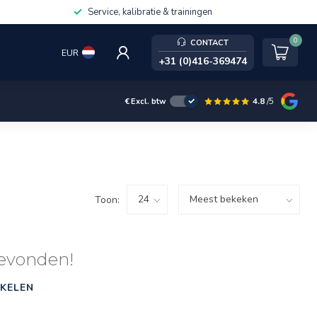
Service, kalibratie & trainingen
0
CONTACT
EUR
+31 (0)416-369474
4.8
/5
€
Excl. btw
Toon:
evonden!
KELEN