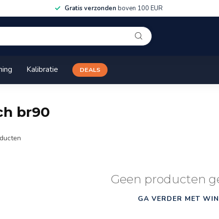
Gratis verzonden
boven 100 EUR
ning
Kalibratie
DEALS
ch br90
ducten
Geen producten g
GA VERDER MET WIN