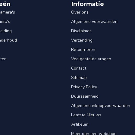
eën
Informatie
amera's
Over ons
mera's
Algemene voorwaarden
leiding
Disclaimer
Onderhoud
Verzending
Retourneren
nten
Veelgestelde vragen
Contact
Sitemap
Privacy Policy
Duurzaamheid
Algemene inkoopvoorwaarden
Laatste Nieuws
Artikelen
Meer dan een webshop