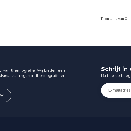
Toon
1
-
0
van 0
Schrijf i
d van thermografie. Wij bieden een
Blijf op de hoog
vies, trainingen in thermografie en
BV