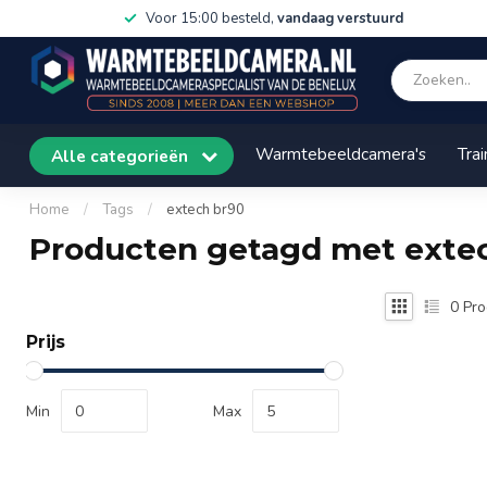
Voor 15:00 besteld,
vandaag verstuurd
Warmtebeeldcamera's
Trai
Alle categorieën
Home
/
Tags
/
extech br90
Producten getagd met exte
0
Pro
Prijs
Min
Max