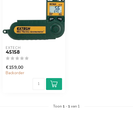
EXTECH
45158
€159,00
Backorder
Toon
1
-
1
van 1