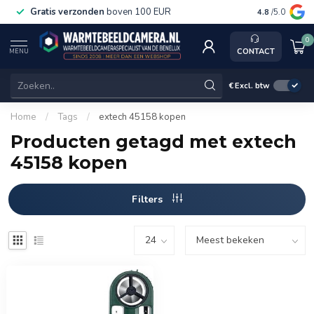
Gratis verzonden
boven 100 EUR
Service, k
4.8
/5.0
0
CONTACT
MENU
€
Excl. btw
Home
/
Tags
/
extech 45158 kopen
Producten getagd met extech
45158 kopen
Filters