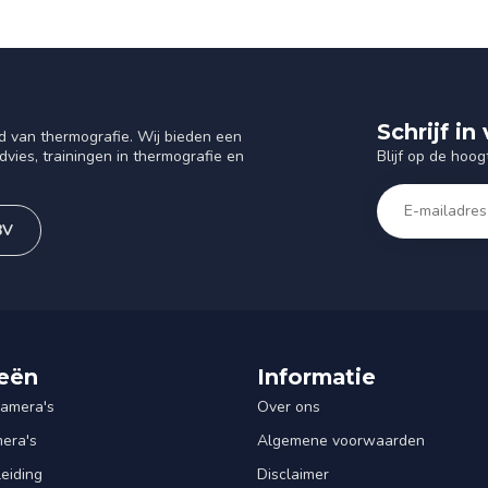
Schrijf i
d van thermografie. Wij bieden een
Blijf op de hoog
vies, trainingen in thermografie en
BV
eën
Informatie
amera's
Over ons
mera's
Algemene voorwaarden
leiding
Disclaimer