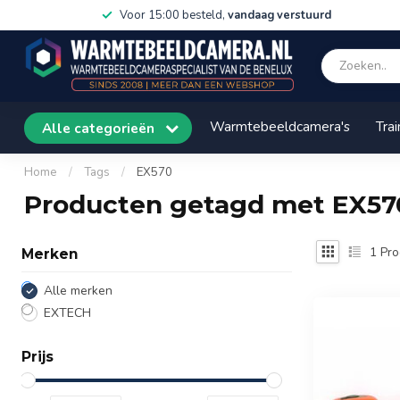
Voor 15:00 besteld,
vandaag verstuurd
Warmtebeeldcamera's
Trai
Alle categorieën
Home
/
Tags
/
EX570
Producten getagd met EX57
1
Pro
Merken
Alle merken
EXTECH
Prijs