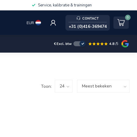
Service, kalibratie & trainingen
0
CONTACT
EUR
+31 (0)416-369474
4.8
/5
€
Excl. btw
Toon: