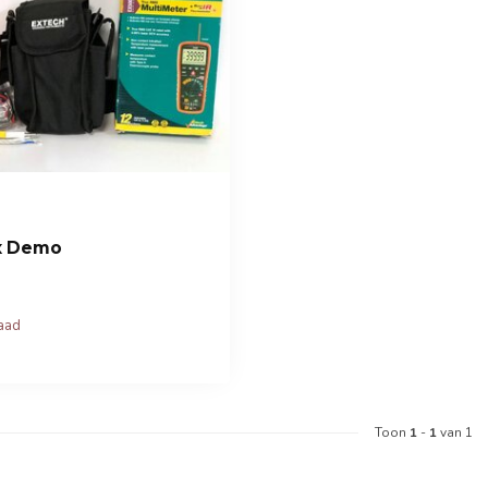
Ex Demo
raad
Toon
1
-
1
van 1