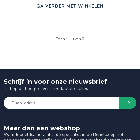
GA VERDER MET WINKELEN
Toon
1
-
0
van 0
Schrijf in voor onze nieuwsbrief
Blijf op de hoogte over onze laatste acties
Meer dan een webshop
Warmtebeeldcamera.nl is dé specialist in de Benelux op het