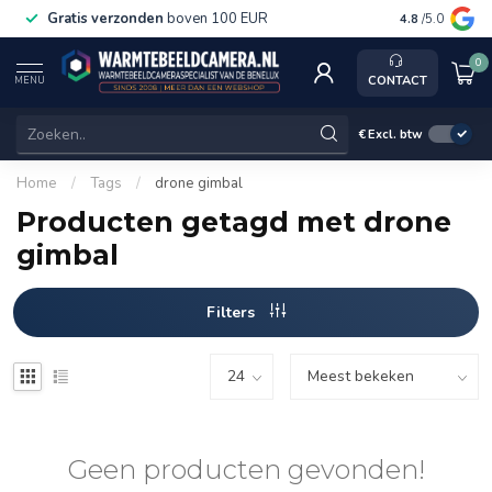
Gratis verzonden
boven 100 EUR
Service, ka
4.8
/5.0
0
CONTACT
MENU
€
Excl. btw
Home
/
Tags
/
drone gimbal
Producten getagd met drone
gimbal
Filters
Geen producten gevonden!