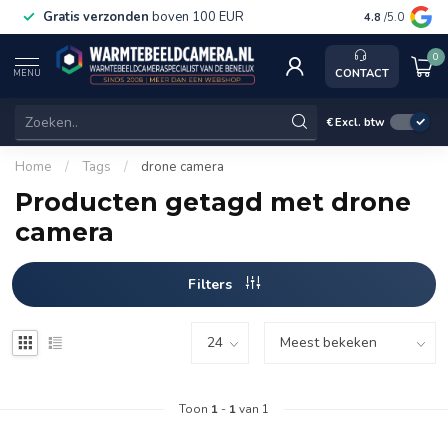
Gratis verzonden
boven 100 EUR
Service, ka
4.8
/5.0
0
CONTACT
MENU
€
Excl. btw
Home
/
Tags
/
drone camera
Producten getagd met drone
camera
Filters
Toon
1
-
1
van 1