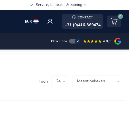
Service, kalibratie & trainingen
0
CONTACT
EUR
+31 (0)416-369474
4.8
/5
€
Excl. btw
Toon: