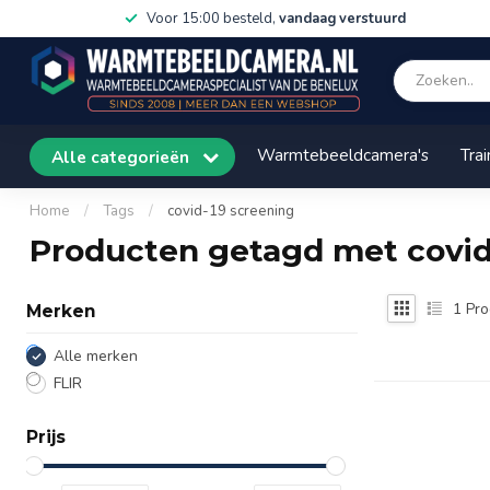
Voor 15:00 besteld,
vandaag verstuurd
Warmtebeeldcamera's
Trai
Alle categorieën
Home
/
Tags
/
covid-19 screening
Producten getagd met covid
1
Pro
Merken
Alle merken
FLIR
Prijs