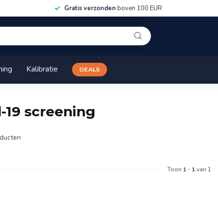
Gratis verzonden
boven 100 EUR
ning
Kalibratie
DEALS
-19 screening
ducten
Toon
1
-
1
van 1