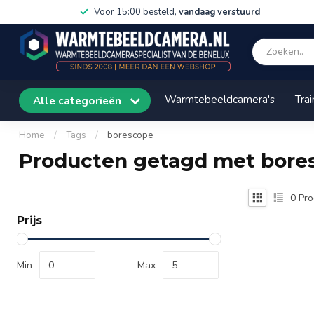
Voor 15:00 besteld,
vandaag verstuurd
Warmtebeeldcamera's
Trai
Alle categorieën
Home
/
Tags
/
borescope
Producten getagd met bore
0
Pro
Prijs
Min
Max