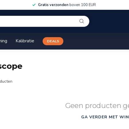
Gratis verzonden
boven 100 EUR
ning
Kalibratie
DEALS
scope
ducten
Geen producten g
GA VERDER MET WIN