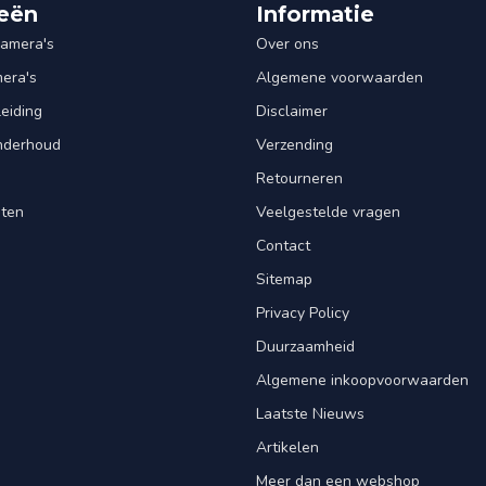
eën
Informatie
amera's
Over ons
mera's
Algemene voorwaarden
leiding
Disclaimer
Onderhoud
Verzending
Retourneren
nten
Veelgestelde vragen
Contact
Sitemap
Privacy Policy
Duurzaamheid
Algemene inkoopvoorwaarden
Laatste Nieuws
Artikelen
Meer dan een webshop