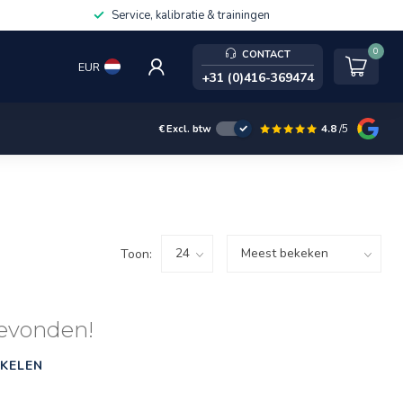
Service, kalibratie & trainingen
0
CONTACT
EUR
+31 (0)416-369474
4.8
/5
€
Excl. btw
Toon:
evonden!
KELEN