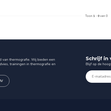
Toon
1
-
0
van 0
Schrijf i
d van thermografie. Wij bieden een
Blijf op de hoog
vies, trainingen in thermografie en
BV