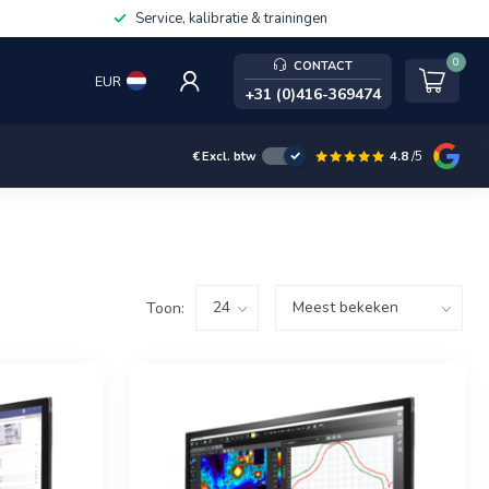
Service, kalibratie & trainingen
0
CONTACT
EUR
+31 (0)416-369474
4.8
/5
€
Excl. btw
Toon: