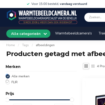
Voor 15:00 besteld,
vandaag verstuurd
Warmtebeeldcamera's
Trai
Alle categorieën
Home
/
Tags
/
afbeeldingen
Producten getagd met afbe
4
Pro
Merken
Alle merken
FLIR
Prijs