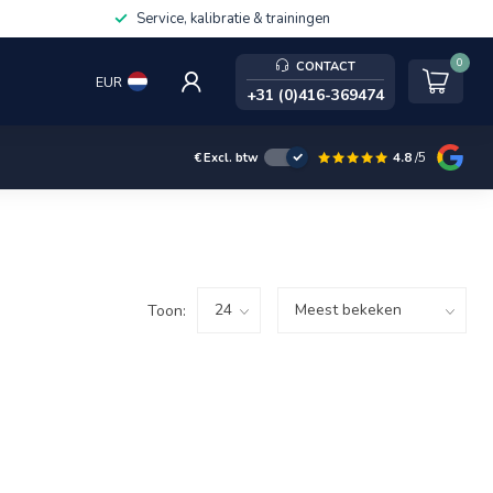
Service, kalibratie & trainingen
0
CONTACT
EUR
+31 (0)416-369474
4.8
/5
€
Excl. btw
Toon: