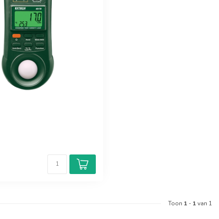
Toon
1
-
1
van 1