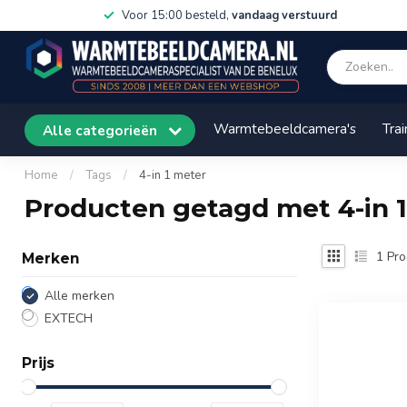
Voor 15:00 besteld,
vandaag verstuurd
Warmtebeeldcamera's
Trai
Alle categorieën
Home
/
Tags
/
4-in 1 meter
Producten getagd met 4-in 
1
Pro
Merken
Alle merken
EXTECH
Prijs