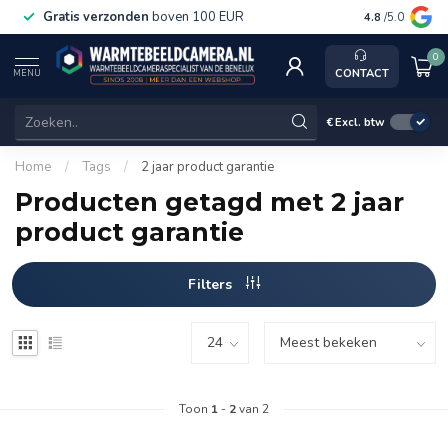
Gratis verzonden
boven 100 EUR
Service, ka
4.8
/5.0
0
CONTACT
MENU
€
Excl. btw
Home
/
Tags
/
2 jaar product garantie
Producten getagd met 2 jaar
product garantie
Filters
Toon
1
-
2
van 2