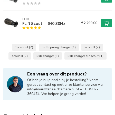
FLIR
€2.299,00
FLIR Scout III 640 30Hz
flir scout
(2)
multi prong charger
(1)
scout II
(2)
scout III
(2)
usb charger
(1)
usb charger flir scout
(1)
Een vraag over dit product?
Of heb je hulp nodig bij je bestelling? Neem
gerust contact op met onze klantenservice via
info@warmtebeeldcamera.nl
of +31 0416 -
369474. We helpen je graag verder!