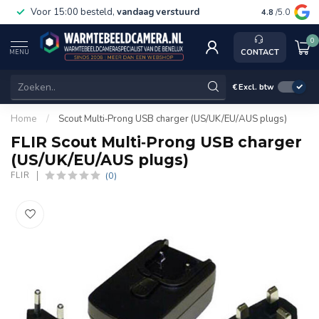
Voor 15:00 besteld,
vandaag verstuurd
Gratis v
4.8
/5.0
0
CONTACT
MENU
€
Excl. btw
Home
/
Scout Multi‐Prong USB charger (US/UK/EU/AUS plugs)
FLIR Scout Multi‐Prong USB charger
(US/UK/EU/AUS plugs)
(0)
FLIR