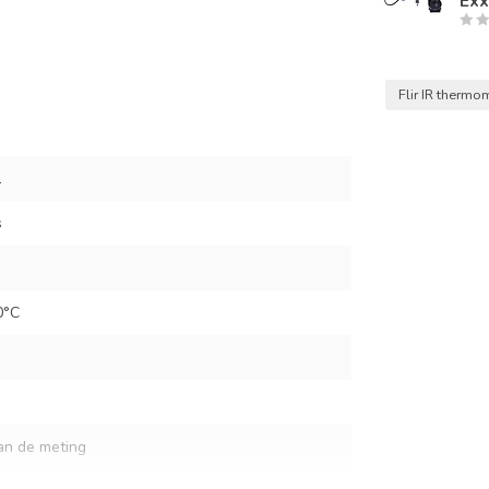
Exx
Flir IR thermo
1
s
0°C
an de meting