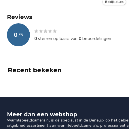
Focus
Handmatig en a
Bekijk alles
Reviews
0
/
5
0
sterren op basis van
0
beoordelingen
Recent bekeken
Meer dan een webshop
Warmtebeeldcamera.nl is dé specialist in de Benelux op het gebie
uitgebreid assortiment aan warmtebeeldcamera’s, professioneel ad