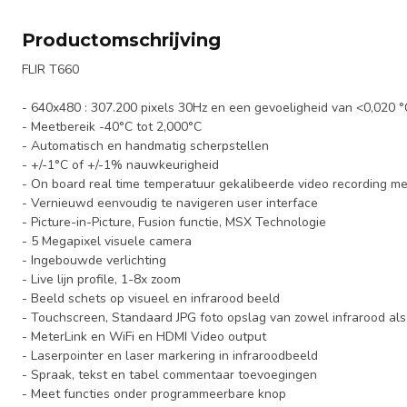
Productomschrijving
FLIR T660
- 640x480 : 307.200 pixels 30Hz en een gevoeligheid van <0,020 °
- Meetbereik -40°C tot 2,000°C
- Automatisch en handmatig scherpstellen
- +/-1°C of +/-1% nauwkeurigheid
- On board real time temperatuur gekalibeerde video recording me
- Vernieuwd eenvoudig te navigeren user interface
- Picture-in-Picture, Fusion functie, MSX Technologie
- 5 Megapixel visuele camera
- Ingebouwde verlichting
- Live lijn profile, 1-8x zoom
- Beeld schets op visueel en infrarood beeld
- Touchscreen, Standaard JPG foto opslag van zowel infrarood als
- MeterLink en WiFi en HDMI Video output
- Laserpointer en laser markering in infraroodbeeld
- Spraak, tekst en tabel commentaar toevoegingen
- Meet functies onder programmeerbare knop