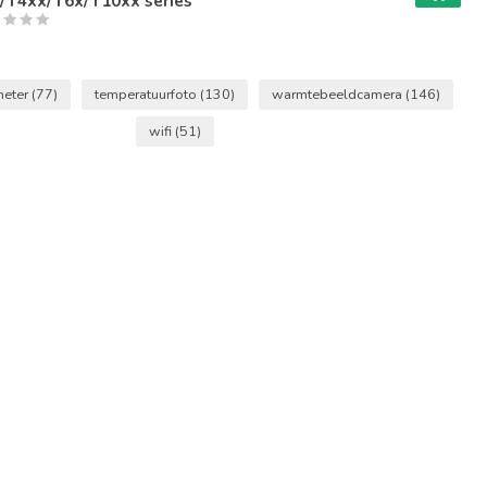
/T4xx/T6x/T10xx series
meter
(77)
temperatuurfoto
(130)
warmtebeeldcamera
(146)
wifi
(51)