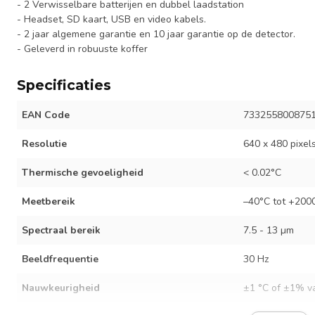
- 2 Verwisselbare batterijen en dubbel laadstation
- Headset, SD kaart, USB en video kabels.
- 2 jaar algemene garantie en 10 jaar garantie op de detector.
- Geleverd in robuuste koffer
Specificaties
EAN Code
733255800875
Resolutie
640 x 480 pixel
Thermische gevoeligheid
< 0.02°C
Meetbereik
–40°C tot +200
Spectraal bereik
7.5 - 13 µm
Beeldfrequentie
30 Hz
Nauwkeurigheid
±1 °C of ±1% v