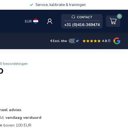
Service, kalibratie & trainingen
0
CONTACT
EUR
+31 (0)416-369474
4.8
/5
€
Excl. btw
0 beoordelingen
0
.
neel advies
ld,
vandaag verstuurd
en
boven 100 EUR