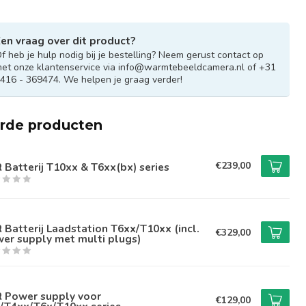
en vraag over dit product?
f heb je hulp nodig bij je bestelling? Neem gerust contact op
et onze klantenservice via
info@warmtebeeldcamera.nl
of +31
416 - 369474. We helpen je graag verder!
erde producten
€239,00
R Batterij T10xx & T6xx(bx) series
R Batterij Laadstation T6xx/T10xx (incl.
€329,00
er supply met multi plugs)
R Power supply voor
€129,00