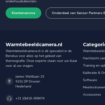
onderhoudsdiensten.
Klantenservice
Onderdeel van Sensor Partners 
Warmtebeeldcamera.nl
Categori
Warmtebeeldcamera.nl is dé specialist in de
Warmtebeeldc
Benelux voor alles op het gebied van
Nachtzicht ca
thermografie. Onze experts staan voor uw klaar
Training en op
voor al uw vragen.
Kalibratie & 
James Wattlaan 15
Software
5151 DP Drunen
Nederland
Meetinstrume
Accessoires
+31 (0)416-369474