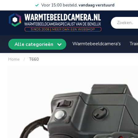
Voor 15:00 besteld,
vandaag verstuurd
Warmtebeeldcamera's
Trai
Alle categorieën
Home
/
T660