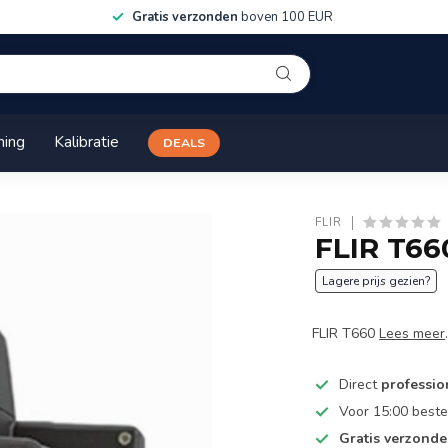
Gratis verzonden
boven 100 EUR
ning
Kalibratie
DEALS
FLIR
FLIR T66
Lagere prijs gezien?
FLIR T660
Lees meer
Direct
professio
Voor 15:00 beste
Gratis verzond