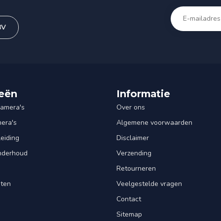
BV
eën
Informatie
amera's
Over ons
mera's
Algemene voorwaarden
leiding
Disclaimer
Onderhoud
Verzending
Retourneren
nten
Veelgestelde vragen
Contact
Sitemap