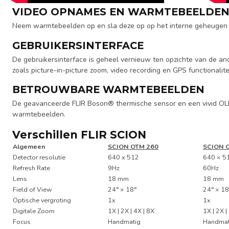
VIDEO OPNAMES EN WARMTEBEELDEN
Neem warmtebeelden op en sla deze op op het interne geheugen
GEBRUIKERSINTERFACE
De gebruikersinterface is geheel vernieuw ten opzichte van de an
zoals picture-in-picture zoom, video recording en GPS functionalitei
BETROUWBARE WARMTEBEELDEN
De geavanceerde FLIR Boson® thermische sensor en een vivid OL
warmtebeelden.
Verschillen FLIR SCION
Algemeen
SCION OTM 260
SCION 
Detector resolutie
640 x 512
640 × 5
Refresh Rate
9Hz
60Hz
Lens
18 mm
18 mm
Field of View
24° × 18°
24° × 18
Optische vergroting
1x
1x
Digitale Zoom
1X | 2X | 4X | 8X
1X | 2X |
Focus
Handmatig
Handmat