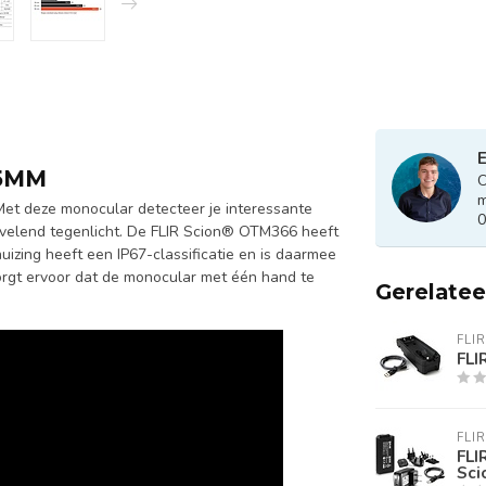
E
25MM
O
m
et deze monocular detecteer je interessante
0
rvelend tegenlicht. De FLIR Scion® OTM366 heeft
izing heeft een IP67-classificatie en is daarmee
zorgt ervoor dat de monocular met één hand te
Gerelate
FLIR
FLI
FLIR
FLI
Sci