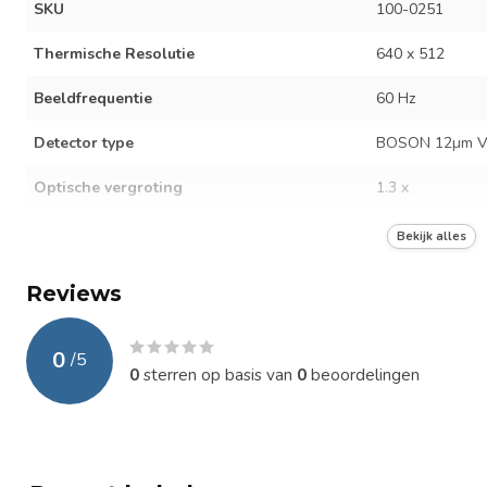
SKU
100-0251
Thermische Resolutie
640 x 512
Beeldfrequentie
60 Hz
Detector type
BOSON 12µm VO
Optische vergroting
1.3 x
Field of View
18° × 13°
Bekijk alles
Detectiebereik
1000 m
Reviews
Lens
25 mm - Handmat
0
/
5
Zoom
Digitaal 1 ×, 2 ×
0
sterren op basis van
0
beoordelingen
Kleur pallettes
InstAlert | Whit
Fire | Lava
Batterij duur
+- 4,5 uur