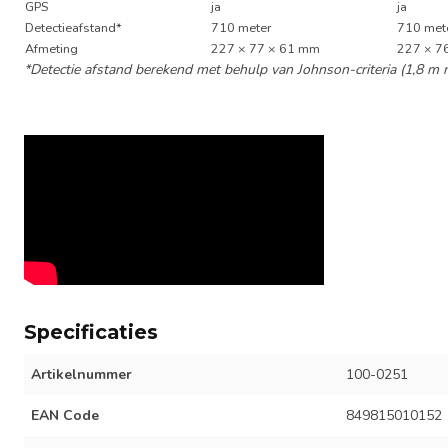
GPS
ja
ja
Detectieafstand*
710 meter
710 met
Afmeting
227 × 77 × 61 mm
227 × 7
*Detectie afstand berekend met behulp van Johnson-criteria (1,8 m
Specificaties
Artikelnummer
100-0251
EAN Code
849815010152