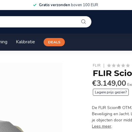
Gratis verzonden
boven 100 EUR
ning
Kalibratie
DEALS
FLIR
FLIR Sci
€3.149,00
Exc
Lagere prijs gezien?
De FLIR Scion® OTM36
Beveiliging en Jacht
je objecten door mid
Lees meer
.