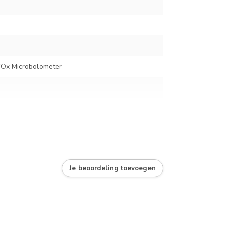
x Microbolometer
ig scherp te stellen
Je beoordeling toevoegen
, 4 ×, 8 ×
e Hot | Black Hot | Iron Bow | Rainbow | Graded