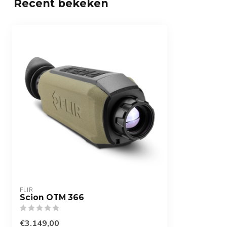
Recent bekeken
Opslag
2 GB Intern geh
tot 128GB
Waterproof
Ja, IP67
GPS
Gewicht
452 gram (excl. 
Afmetingen (B x H x L)
227 x 76,8 x 60
FLIR
Scion OTM 366
€3.149,00