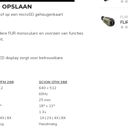
 OPSLAAN
 of op een microSD geheugenkaart
FLIR
FLI
dere FLIR monoculars en voorzien van functies
t.
ED display zorgt voor betrouwbare
OTM 266
SCION OTM 366
12
640 × 512
60Hz
25 mm
°
18° × 13°
1.3x
 4X | 8X
1X | 2X | 4X | 8X
ig
Handmatig