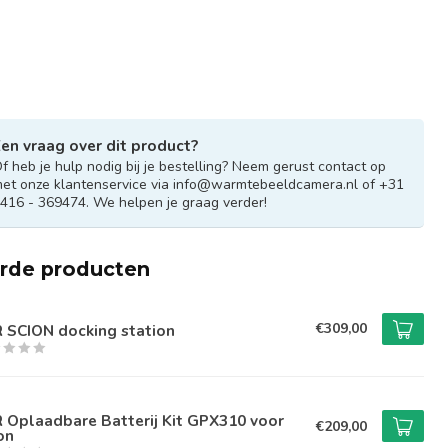
en vraag over dit product?
f heb je hulp nodig bij je bestelling? Neem gerust contact op
et onze klantenservice via
info@warmtebeeldcamera.nl
of +31
416 - 369474. We helpen je graag verder!
erde producten
€309,00
R SCION docking station
R Oplaadbare Batterij Kit GPX310 voor
€209,00
on