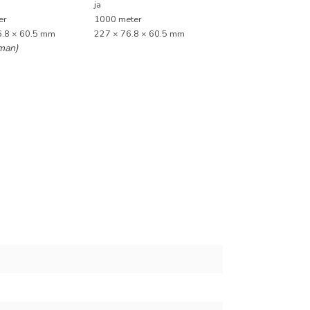
ja
er
1000 meter
6.8 × 60.5 mm
227 × 76.8 × 60.5 mm
 man)