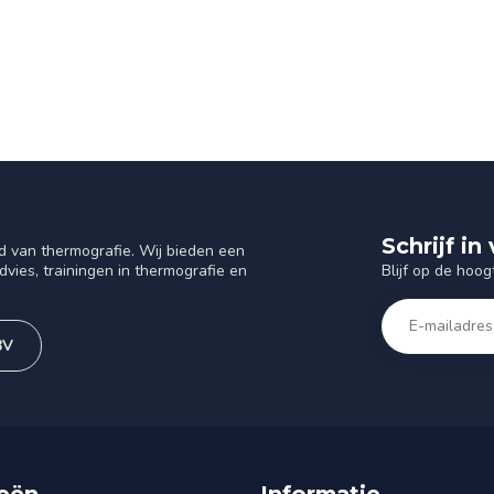
Schrijf i
d van thermografie. Wij bieden een
Blijf op de hoog
vies, trainingen in thermografie en
BV
eën
Informatie