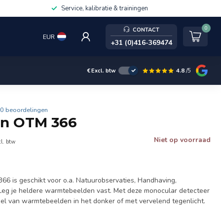
Service, kalibratie & trainingen
0
CONTACT
EUR
+31 (0)416-369474
4.8
/5
€
Excl. btw
0 beoordelingen
on OTM 366
Niet op voorraad
l. btw
6 is geschikt voor o.a. Natuurobservaties, Handhaving,
. Leg je heldere warmtebeelden vast. Met deze monocular detecteer
del van warmtebeelden in het donker of met vervelend tegenlicht.