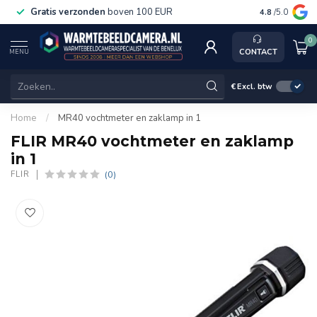
Gratis verzonden
boven 100 EUR
Service, k
4.8
/5.0
0
CONTACT
MENU
€
Excl. btw
Home
/
MR40 vochtmeter en zaklamp in 1
FLIR MR40 vochtmeter en zaklamp
in 1
(0)
FLIR