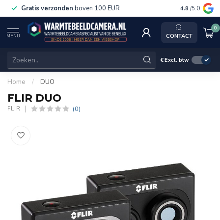
Gratis verzonden
boven 100 EUR
Service, k
4.8
/5.0
0
CONTACT
MENU
€
Excl. btw
Home
/
DUO
FLIR DUO
(0)
FLIR