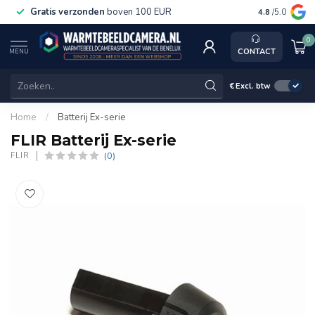
Gratis verzonden
boven 100 EUR
Service, k
4.8
/5.0
0
CONTACT
MENU
€
Excl. btw
Home
/
Batterij Ex-serie
FLIR Batterij Ex-serie
(0)
FLIR