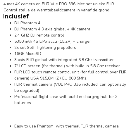
4 met 4K camera en FLIR Vue PRO 336. Met het unieke FLIR
Control stel je de warmtebeeldcamera in vanaf de grond.
Inclusief
DJI Phantom 4
DJI Phantom 4 3 axis gimbal + 4K camera
2.4 GHZ DJI remote control
5350mAh 4S LiPo accu (15.2V) + charger
2x set Self-Tightening propellers
16GB MicroSD
3 axis FLIR gimbal with integrated 5.8 Ghz transmitter
7″ LCD screen (for thermal) with build in 5.8 Ghz receiver
FLIR LCD touch remote control unit (for full control over FLIR
camera) USA 915,6MHZ / EU 869,5Mhz
FLIR thermal camera (VUE PRO 336 included, can optionally
be upgraded)
Professional flight case with build in charging hub for 3
batteries
Easy to use Phantom with thermal FLIR thermal camera