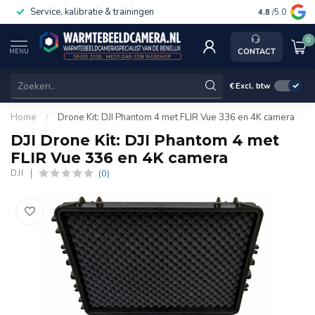
Service, kalibratie & trainingen
4.8
/5.0
0
CONTACT
MENU
€
Excl. btw
Home
/
Drone Kit: DJI Phantom 4 met FLIR Vue 336 en 4K camera
DJI Drone Kit: DJI Phantom 4 met
FLIR Vue 336 en 4K camera
(0)
DJI