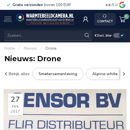
Gratis verzonden
boven 100 EUR
Service, ka
4.8
/5.0
0
CONTACT
MENU
€
Excl. btw
Home
/
Nieuws
/
Drone
Nieuws: Drone
Bekijk alles
5metersamenleving
Alpine white
27
JUL
2017