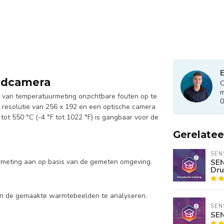
E
ldcamera
O
m
van temperatuurmeting onzichtbare fouten op te
0
esolutie van 256 x 192 en een optische camera
tot 550 °C (-4 °F tot 1022 °F) is gangbaar voor de
Gerelate
SEN
rmeting aan op basis van de gemeten omgeving.
SEN
Dru
in de gemaakte warmtebeelden te analyseren.
SEN
SEN