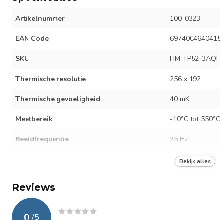
Artikelnummer
100-0323
EAN Code
697400464041
SKU
HM-TP52-3AQF
Thermische resolutie
256 x 192
Thermische gevoeligheid
40 mK
Meetbereik
-10°C tot 550°C
Beeldfrequentie
25 Hz
Focus
Vast
Bekijk alles
FOV
37.2° × 50.0°
Reviews
Interface
USB Type-C
0
/
5
Batterij duur
6 uur