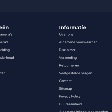
eën
Informatie
amera's
Over ons
mera's
Algemene voorwaarden
leiding
Disclaimer
Onderhoud
Verzending
Retourneren
nten
Veelgestelde vragen
Contact
Sitemap
Privacy Policy
Duurzaamheid
Algemene inkoopvoorwaarden