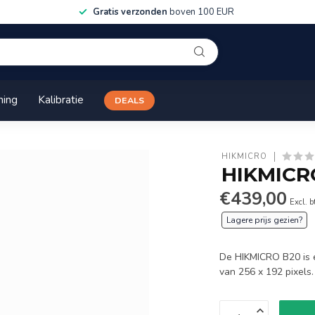
Gratis verzonden
boven 100 EUR
ning
Kalibratie
DEALS
HIKMICRO
HIKMICR
€439,00
Excl. 
Lagere prijs gezien?
De HIKMICRO B20 is 
van 256 x 192 pixels