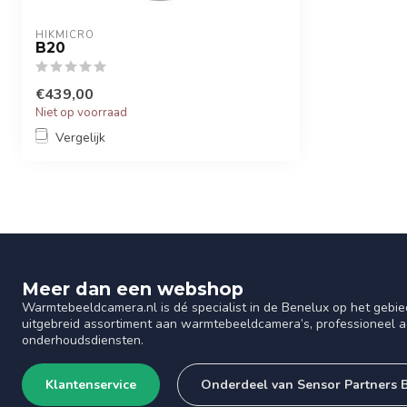
HIKMICRO
B20
€439,00
Niet op voorraad
Vergelijk
Meer dan een webshop
Warmtebeeldcamera.nl is dé specialist in de Benelux op het gebie
uitgebreid assortiment aan warmtebeeldcamera’s, professioneel ad
onderhoudsdiensten.
Klantenservice
Onderdeel van Sensor Partners 