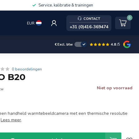
Service, kalibratie & trainingen
0
CONTACT
EUR
+31 (0)416-369474
4.8
/5
€
Excl. btw
0 beoordelingen
O B20
Niet op voorraad
btw
een handheld warmtebeeldcamera met een thermische resolutie
.
Lees meer
.