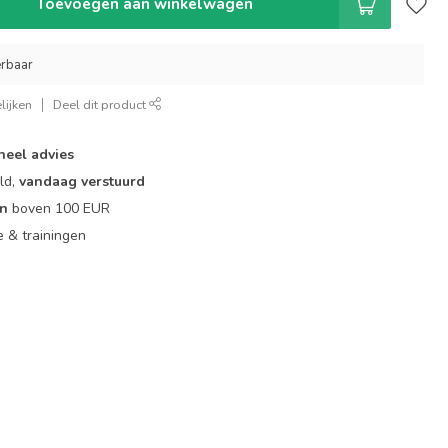
Toevoegen aan winkelwagen
erbaar
lijken
Deel dit product
neel advies
ld,
vandaag verstuurd
en
boven 100 EUR
ie & trainingen