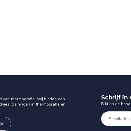
Schrijf i
d van thermografie. Wij bieden een
Blijf op de hoog
vies, trainingen in thermografie en
BV