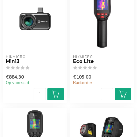
HIKMICRO
HIKMICRO
Mini3
Eco Lite
€884,30
€105,00
Op voorraad
Backorder