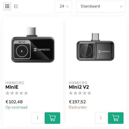
HIKMICRO
HIKMICRO
MiniE
Mini2 V2
€102,48
€197,52
Op voorraad
Backorder