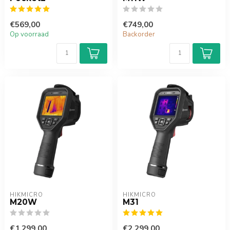
€569,00
€749,00
Op voorraad
Backorder
HIKMICRO
HIKMICRO
M20W
M31
€1.299,00
€2.299,00