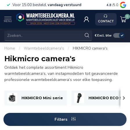
Voor 15:00 besteld,
vandaag verstuurd
Gratis v
4.8
/5.0
0
CONTACT
MENU
€
Excl. btw
Home
/
Warmtebeeldcamera's
/
HIKMICRO camera's
Hikmicro camera's
Ontdek het complete assortiment Hikmicro
warmtebeeldcamera’s, van instapmodellen tot geavanceerde
professionele warmtebeeldcamera’s voor elke toepassing.
HIKMICRO Mini serie
HIKMICRO ECO Seri
Filters