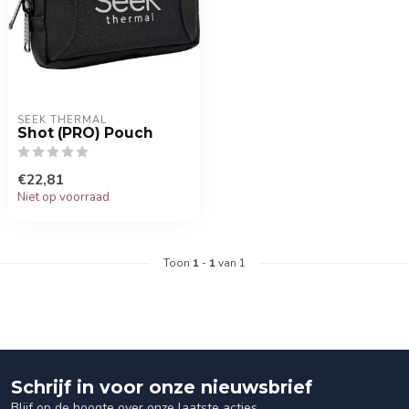
SEEK THERMAL
Shot (PRO) Pouch
€22,81
Niet op voorraad
Toon
1
-
1
van 1
Schrijf in voor onze nieuwsbrief
Blijf op de hoogte over onze laatste acties