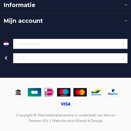
Informatie
Mijn account
€
Copyright © Warmtebeeldcamera.nl onderdeel van
Sensor
Partners BV.
| Website door
Blend-it Design