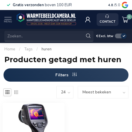
Gratis verzonden
boven 100 EUR
Service, k
4.8
/5.0
0
CONTACT
MENU
€
Excl. btw
Home
/
Tags
/
huren
Producten getagd met huren
Filters