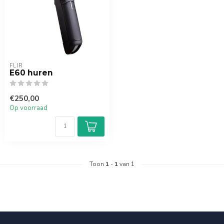
FLIR
E60 huren
€250,00
Op voorraad
Toon
1
-
1
van 1