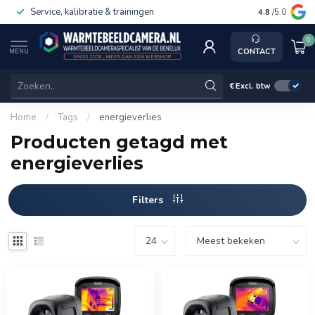
Service, kalibratie & trainingen
4.8
/5.0
0
CONTACT
MENU
€
Excl. btw
Home
/
Tags
/
energieverlies
Producten getagd met
energieverlies
Filters