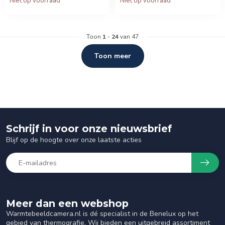
Niet op voorraad
Niet op voorraad
Toon
1
-
24
van 47
Toon meer
Schrijf in voor onze nieuwsbrief
Blijf op de hoogte over onze laatste acties
Meer dan een webshop
Warmtebeeldcamera.nl is dé specialist in de Benelux op het
gebied van thermografie. Wij bieden een uitgebreid assortiment