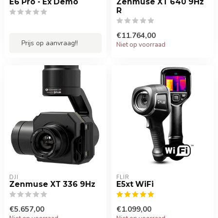
E6 Pro - Ex Demo
Zenmuse XT 640 9Hz
R
€11.764,00
Prijs op aanvraag!!
Niet op voorraad
DJI
FLIR
Zenmuse XT 336 9Hz
E5xt WiFi
€5.657,00
€1.099,00