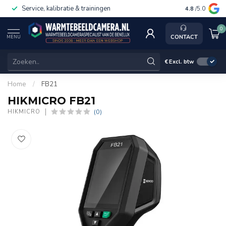
Service, kalibratie & trainingen
4.8
/5.0
0
CONTACT
MENU
€
Excl. btw
Home
/
FB21
HIKMICRO FB21
(0)
HIKMICRO