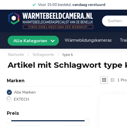
Voor 15:00 besteld,
vandaag verstuurd
Wärmebildungskameras
Tra
Alle Kategorien
Startseite
/
Schlagworte
/
type k
Artikel mit Schlagwort type 
1
Pro
Marken
Alle Marken
EXTECH
Preis