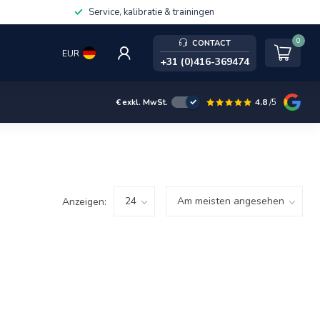
Service, kalibratie & trainingen
0
CONTACT
EUR
+31 (0)416-369474
4.8
/5
€
exkl. MwSt.
Anzeigen: