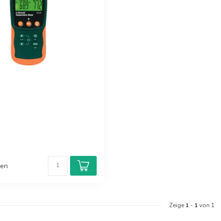
hen
Zeige
1
-
1
von 1