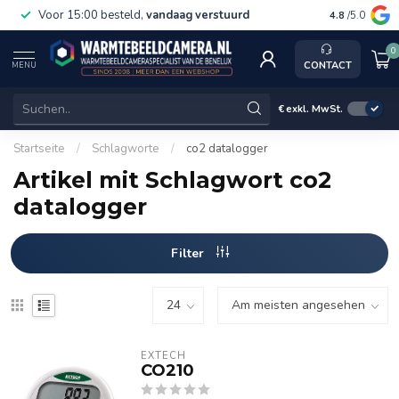
Voor 15:00 besteld,
vandaag verstuurd
Gratis v
4.8
/5.0
0
CONTACT
MENU
€
exkl. MwSt.
Startseite
/
Schlagworte
/
co2 datalogger
Artikel mit Schlagwort co2
datalogger
Filter
EXTECH
CO210