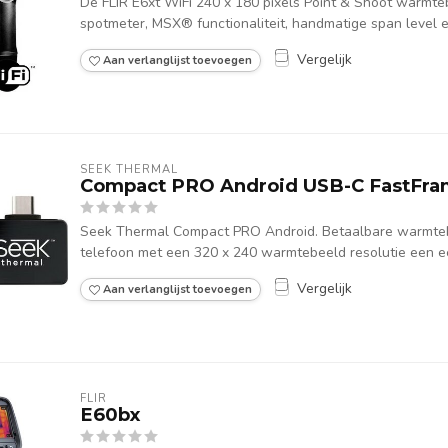
De FLIR E6xt WiFi 240 x 180 pixels Point & Shoot warmte
spotmeter, MSX® functionaliteit, handmatige span level en 
Vergelijk
Aan verlanglijst toevoegen
SEEK THERMAL
Compact PRO Android USB-C FastFr
Seek Thermal Compact PRO Android. Betaalbare warmte
telefoon met een 320 x 240 warmtebeeld resolutie een ee
Vergelijk
Aan verlanglijst toevoegen
FLIR
E60bx