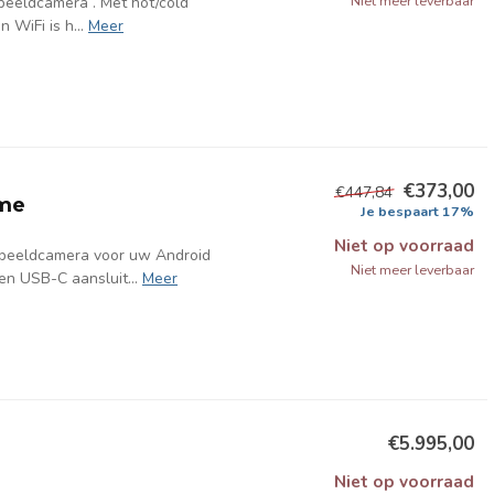
Niet meer leverbaar
beeldcamera . Met hot/cold
WiFi is h...
Meer
€373,00
€447,84
ame
Je bespaart 17%
Niet op voorraad
beeldcamera voor uw Android
Niet meer leverbaar
n USB-C aansluit...
Meer
€5.995,00
Niet op voorraad