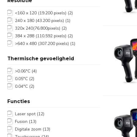
Resolutie
<160 x 120 (19.200 pixels)
(2)
240 x 180 (43.200 pixels)
(1)
320x 240(76.800pixels)
(2)
384 x 288 (110.592 pixels)
(2)
>640 x 480 (307.200 pixels)
(1)
Thermische gevoeligheid
>0.06°C
(4)
0.05°C
(2)
0.04°C
(2)
Functies
Laser spot
(12)
Fusion
(13)
Digitale zoom
(13)
Touchscreen
(24)