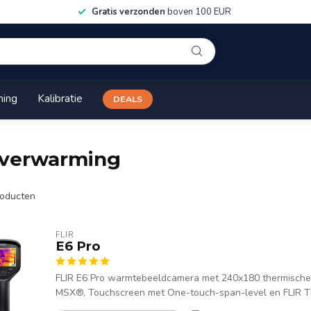
Gratis verzonden
boven 100 EUR
ning
Kalibratie
DEALS
rverwarming
oducten
FLIR
E6 Pro
FLIR E6 Pro warmtebeeldcamera met 240x180 thermische pi
MSX®, Touchscreen met One-touch-span-level en FLIR Th