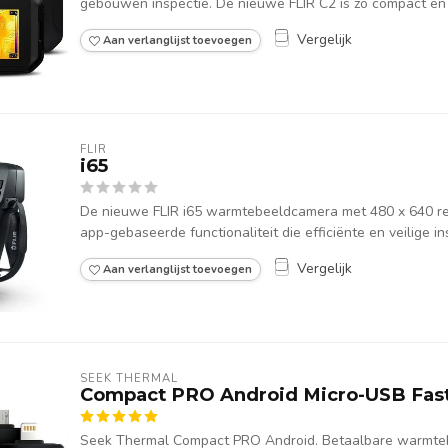
gebouwen inspectie. De nieuwe FLIR C2 is zo compact en k
Vergelijk
Aan verlanglijst toevoegen
FLIR
i65
De nieuwe FLIR i65 warmtebeeldcamera met 480 x 640 re
app-gebaseerde functionaliteit die efficiënte en veilige ins
Vergelijk
Aan verlanglijst toevoegen
SEEK THERMAL
Compact PRO Android Micro-USB Fas
Seek Thermal Compact PRO Android. Betaalbare warmte