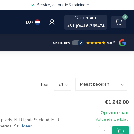
Service, kalibratie & trainingen
0
CONTACT
EUR
+31 (0)416-369474
4.8
/5
€
Excl. btw
Toon:
€1.949,00
Op voorraad
Volgende werkdag
xels, FLIR Ignite™ cloud, FLIR
ermal St...
Meer