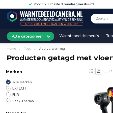
Voor 15:00 besteld,
vandaag verstuurd
Warmtebeeldcamera's
Trai
Alle categorieën
Home
/
Tags
/
vloerverwarming
Producten getagd met vloe
33
Pr
Merken
Alle merken
EXTECH
FLIR
Seek Thermal