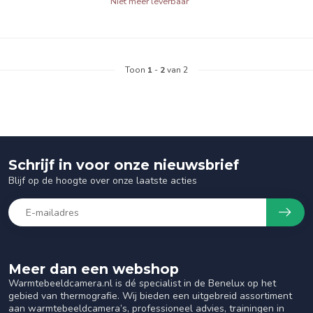
Niet meer leverbaar
Toon
1
-
2
van 2
Schrijf in voor onze nieuwsbrief
Blijf op de hoogte over onze laatste acties
Meer dan een webshop
Warmtebeeldcamera.nl is dé specialist in de Benelux op het
gebied van thermografie. Wij bieden een uitgebreid assortiment
aan warmtebeeldcamera’s, professioneel advies, trainingen in