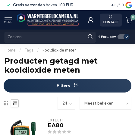
Gratis verzonden
boven 100 EUR
Service, k
4.8
/5.0
0
CONTACT
MENU
€
Excl. btw
Home
/
Tags
/
kooldioxide meten
Producten getagd met
kooldioxide meten
Filters
EXTECH
EA80