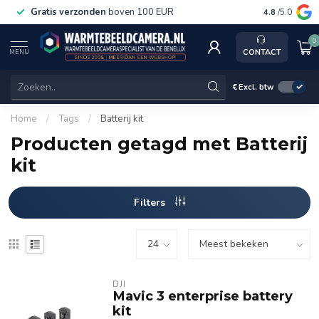
Gratis verzonden
boven 100 EUR
Service, k
4.8
/5.0
0
CONTACT
MENU
€
Excl. btw
Home
/
Tags
/
Batterij kit
Producten getagd met Batterij
kit
Filters
DJI
Mavic 3 enterprise battery
kit