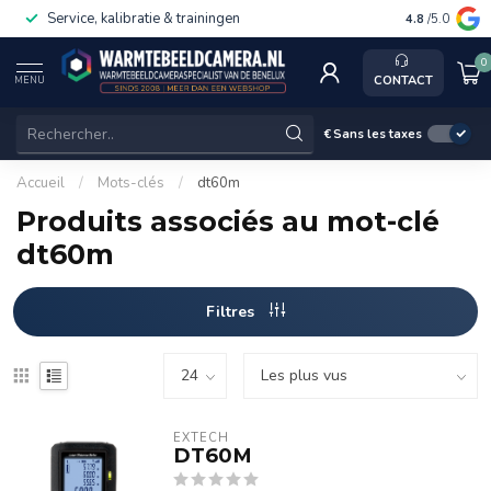
Service, kalibratie & trainingen
4.8
/5.0
0
CONTACT
MENU
€
Sans les taxes
Accueil
/
Mots-clés
/
dt60m
Produits associés au mot-clé
dt60m
Filtres
EXTECH
DT60M