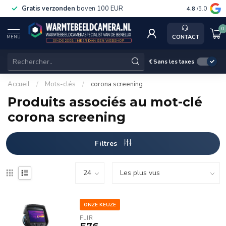
Gratis verzonden
boven 100 EUR
Service, k
4.8
/5.0
0
CONTACT
MENU
€
Sans les taxes
Accueil
/
Mots-clés
/
corona screening
Produits associés au mot-clé
corona screening
Filtres
ONZE KEUZE
FLIR