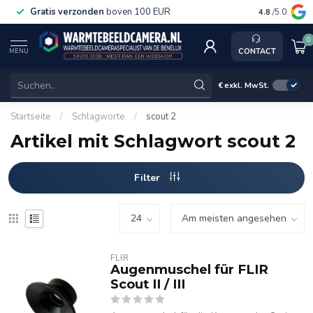
Gratis verzonden
boven 100 EUR
Service, k
4.8
/5.0
0
CONTACT
MENU
€
exkl. MwSt.
Startseite
/
Schlagworte
/
scout 2
Artikel mit Schlagwort scout 2
Filter
FLIR
Augenmuschel für FLIR
Scout II / III