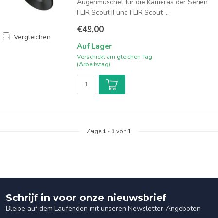
Augenmuschel für die Kameras der Serien
FLIR Scout II und FLIR Scout ...
€49,00
Vergleichen
Auf Lager
Verschickt am gleichen Tag
(Arbeitstag)
Zeige
1
-
1
von 1
Schrijf in voor onze nieuwsbrief
Bleibe auf dem Laufenden mit unseren Newsletter-Angeboten