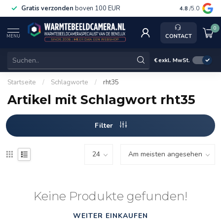
Gratis verzonden
boven 100 EUR
Service, ka
4.8
/5.0
0
CONTACT
MENU
€
exkl. MwSt.
Startseite
/
Schlagworte
/
rht35
Artikel mit Schlagwort rht35
Filter
Keine Produkte gefunden!
WEITER EINKAUFEN