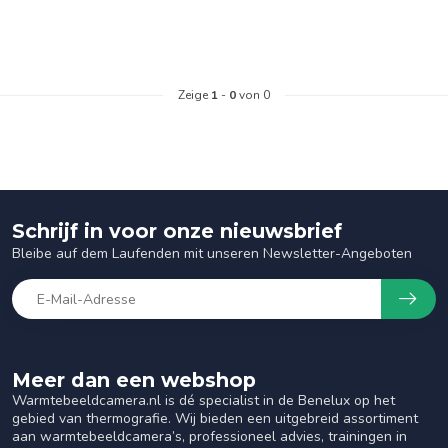
Zeige
1
-
0
von 0
Schrijf in voor onze nieuwsbrief
Bleibe auf dem Laufenden mit unseren Newsletter-Angeboten
Meer dan een webshop
Warmtebeeldcamera.nl is dé specialist in de Benelux op het
gebied van thermografie. Wij bieden een uitgebreid assortiment
aan warmtebeeldcamera’s, professioneel advies, trainingen in