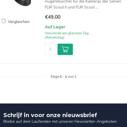
Augenmuschel für die Kameras der Serien
FLIR Scout II und FLIR Scout ...
€49,00
Vergleichen
Auf Lager
Verschickt am gleichen Tag
(Arbeitstag)
Zeige
1
-
1
von 1
Schrijf in voor onze nieuwsbrief
Bleibe auf dem Laufenden mit unseren Newsletter-Angeboten