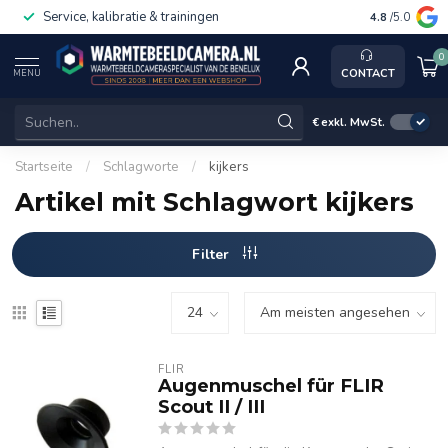
Service, kalibratie & trainingen
4.8
/5.0
0
CONTACT
MENU
€
exkl. MwSt.
Startseite
/
Schlagworte
/
kijkers
Artikel mit Schlagwort kijkers
Filter
FLIR
Augenmuschel für FLIR
Scout II / III