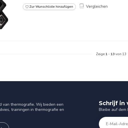
Vergleichen
Zur Wunschliste hinzufügen
Zeige
1
-
13
von 13
Schrijf i
d van thermografie. Wij bieden een
Bleibe auf dem
vies, trainingen in thermografie en