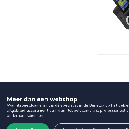
Meer dan een webshop
Warmtebeeldcamera.nl is dé specialist in de Benelux op het gebie
uitgebreid assortiment aan warmtebeeldcamera’s, professioneel ad
onderhoudsdiensten.