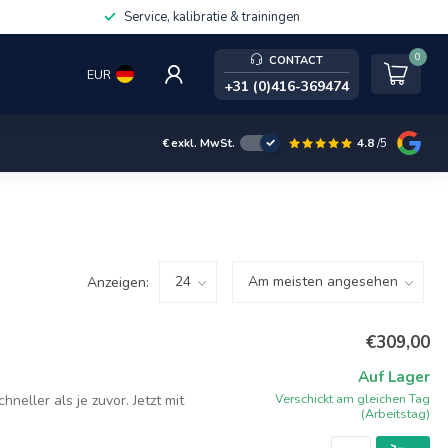
Service, kalibratie & trainingen
0
CONTACT
EUR
+31 (0)416-369474
4.8
/5
€
exkl. MwSt.
Anzeigen:
€309,00
Auf Lager
Verschickt am gleichen Tag
eller als je zuvor. Jetzt mit
(Arbeitstag)