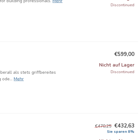
r building professionals.
Mehr
Discontinued
€599,00
Nicht auf Lager
Discontinued
erall als stets griffbereites
ode...
Mehr
€432,63
€470,25
Sie sparen 8%