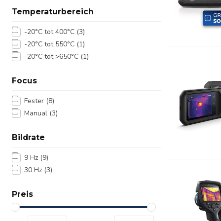
Temperaturbereich
-20°C tot 400°C
(3)
-20°C tot 550°C
(1)
-20°C tot >650°C
(1)
Focus
Fester
(8)
Manual
(3)
Bildrate
9 Hz
(9)
30 Hz
(3)
Preis